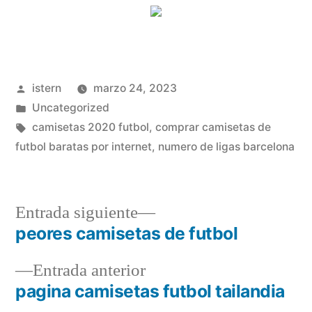
Publicado
istern
marzo 24, 2023
por
Publicado
Uncategorized
en
Etiquetas:
camisetas 2020 futbol
,
comprar camisetas de
futbol baratas por internet
,
numero de ligas barcelona
Entrada
Entrada siguiente
siguiente:
peores camisetas de futbol
Navegación
Entrada
Entrada anterior
de
anterior:
pagina camisetas futbol tailandia
entradas