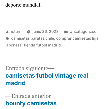
deporte mundial.
Publicado
Publicado
istern
junio 26, 2023
Uncategorized
por
Etiquetas:
en
camisetas baratas chile
,
comprar camisetas liga
japonesa
,
tienda futbol madrid
Entrada
Entrada siguiente
siguiente:
camisetas futbol vintage real
Navegación
madrid
de
Entrada
Entrada anterior
entradas
anterior:
bounty camisetas