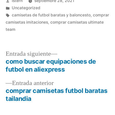
Publicado
istern
septiembre 28, 2021
por
Publicado
Uncategorized
en
Etiquetas:
camisetas de futbol baratas y baloncesto
,
comprar
camisetas imitaciones
,
comprar camisetas ultimate
team
Entrada
Entrada siguiente
siguiente:
como buscar equipaciones de
Navegación
futbol en aliexpress
de
Entrada
Entrada anterior
entradas
anterior:
comprar camisetas futbol baratas
tailandia