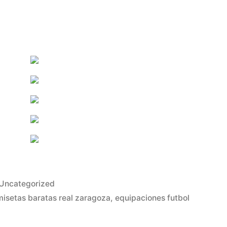
Publicado
Uncategorized
en
isetas baratas real zaragoza
,
equipaciones futbol