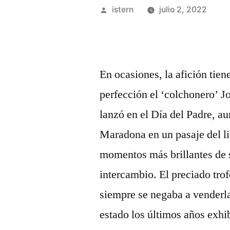
Publicado
istern
julio 2, 2022
por
En ocasiones, la afición tien
perfección el ‘colchonero’ 
lanzó en el Día del Padre, a
Maradona en un pasaje del li
momentos más brillantes de s
intercambio. El preciado tro
siempre se negaba a venderl
estado los últimos años exh