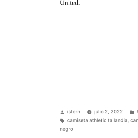
United.
Publicado
istern
julio 2, 2022
por
Etiquetas:
camiseta athletic tailandia
,
cam
negro