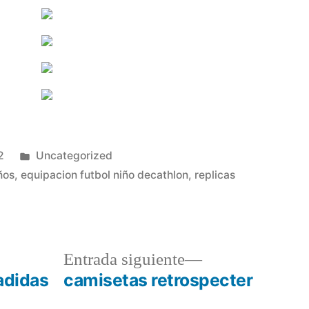
Publicado
2
Uncategorized
en
ños
,
equipacion futbol niño decathlon
,
replicas
a
Entrada
Entrada siguiente
r:
siguiente:
adidas
camisetas retrospecter