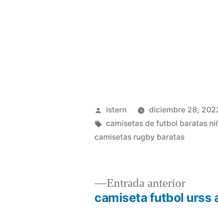
Publicado
istern
diciembre 28, 202
por
Etiquetas:
camisetas de futbol baratas ni
camisetas rugby baratas
Entrad
Entrada anterior
anterio
camiseta futbol urss 
Navegación