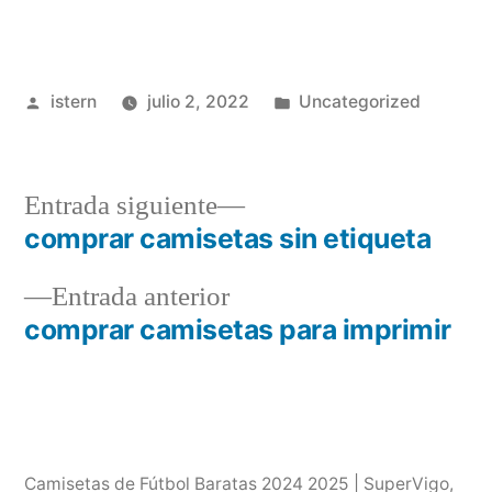
Publicado
Publicado
istern
julio 2, 2022
Uncategorized
por
en
Entrada
Entrada siguiente
siguiente:
comprar camisetas sin etiqueta
Navegación
Entrada
Entrada anterior
de
anterior:
comprar camisetas para imprimir
entradas
Camisetas de Fútbol Baratas 2024 2025 | SuperVigo
,