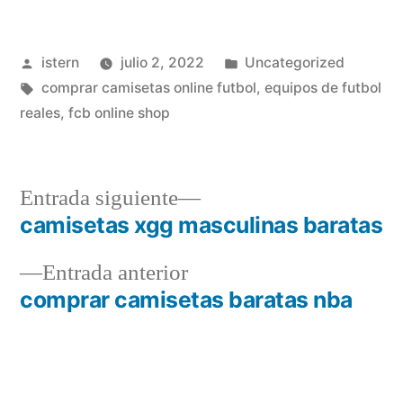
Publicado
Publicado
istern
julio 2, 2022
Uncategorized
por
Etiquetas:
en
comprar camisetas online futbol
,
equipos de futbol
reales
,
fcb online shop
Entrada
Entrada siguiente
siguiente:
camisetas xgg masculinas baratas
Navegación
Entrada
Entrada anterior
de
anterior:
comprar camisetas baratas nba
entradas