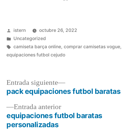
Publicado
istern
octubre 26, 2022
por
Publicado
Uncategorized
en
Etiquetas:
camiseta barça online
,
comprar camisetas vogue
,
equipaciones futbol cejudo
Entrada
Entrada siguiente
siguiente:
pack equipaciones futbol baratas
Navegación
Entrada
Entrada anterior
de
anterior:
equipaciones futbol baratas
entradas
personalizadas