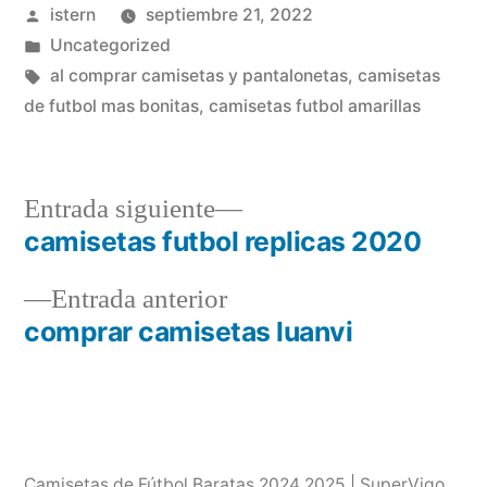
Publicado
istern
septiembre 21, 2022
por
Publicado
Uncategorized
en
Etiquetas:
al comprar camisetas y pantalonetas
,
camisetas
de futbol mas bonitas
,
camisetas futbol amarillas
Entrada
Entrada siguiente
siguiente:
camisetas futbol replicas 2020
Navegación
Entrada
Entrada anterior
de
anterior:
comprar camisetas luanvi
entradas
Camisetas de Fútbol Baratas 2024 2025 | SuperVigo
,