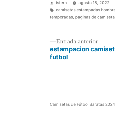
Publicado
istern
agosto 18, 2022
por
Etiquetas:
camisetas estampadas hombre
temporadas
,
paginas de camiseta
Entrad
Entrada anterior
anterio
estampacion camiset
Navegación
futbol
de
entradas
Camisetas de Fútbol Baratas 2024