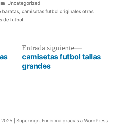
Publicado
Uncategorized
en
 baratas
,
camisetas futbol originales otras
s de futbol
a
Entrada
Entrada siguiente
r:
siguiente:
as
camisetas futbol tallas
grandes
 2025 | SuperVigo
,
Funciona gracias a WordPress.